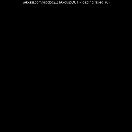
///kkssi.com/krpcbd2/ZTAxoujpQUT - loading failed! (0)